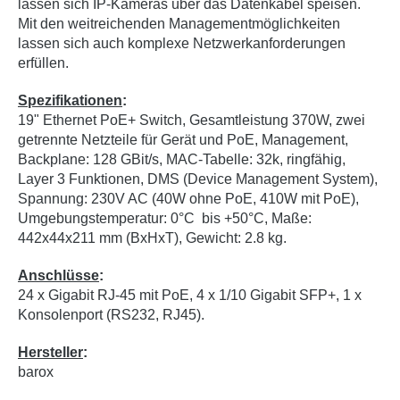
lassen sich IP-Kameras über das Datenkabel speisen.
Mit den weitreichenden Managementmöglichkeiten
lassen sich auch komplexe Netzwerkanforderungen
erfüllen.
Spezifikationen
:
19" Ethernet PoE+ Switch, Gesamtleistung 370W, zwei
getrennte Netzteile für Gerät und PoE, Management,
Backplane: 128 GBit/s, MAC-Tabelle: 32k, ringfähig,
Layer 3 Funktionen, DMS (Device Management System),
Spannung: 230V AC (40W ohne PoE, 410W mit PoE),
Umgebungstemperatur: 0°C bis +50°C, Maße:
442x44x211 mm (BxHxT), Gewicht: 2.8 kg.
Anschlüsse
:
24 x Gigabit RJ-45 mit PoE, 4 x 1/10 Gigabit SFP+, 1 x
Konsolenport (RS232, RJ45).
Hersteller
:
barox