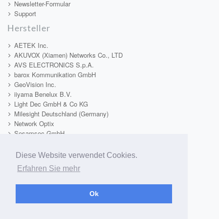
Newsletter-Formular
Support
Hersteller
AETEK Inc.
AKUVOX (Xiamen) Networks Co., LTD
AVS ELECTRONICS S.p.A.
barox Kommunikation GmbH
GeoVision Inc.
iiyama Benelux B.V.
Light Dec GmbH & Co KG
Milesight Deutschland (Germany)
Network Optix
Sesamsec GmbH
TAMRON Europe GmbH
Tekno System s.r.l.
Diese Website verwendet Cookies.
Telecom & Security SRL
Erfahren Sie mehr
Video1One
VIDEOTEC S.p.A.
Xiamen Milesight IoT Co., Limited
Ok