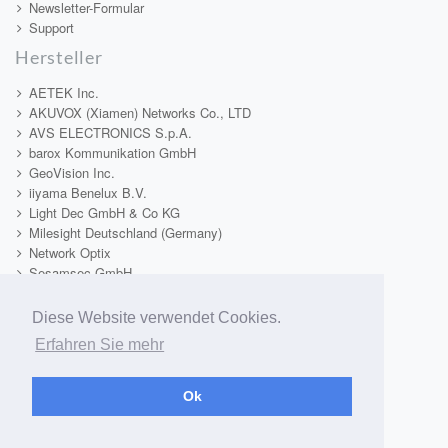
Newsletter-Formular
Support
Hersteller
AETEK Inc.
AKUVOX (Xiamen) Networks Co., LTD
AVS ELECTRONICS S.p.A.
barox Kommunikation GmbH
GeoVision Inc.
iiyama Benelux B.V.
Light Dec GmbH & Co KG
Milesight Deutschland (Germany)
Network Optix
Sesamsec GmbH
TAMRON Europe GmbH
Tekno System s.r.l.
Diese Website verwendet Cookies.
Telecom & Security SRL
Erfahren Sie mehr
Video1One
VIDEOTEC S.p.A.
Xiamen Milesight IoT Co., Limited
Ok