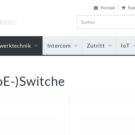
Kontakt
Kas
werktechnik
Intercom
Zutritt
IoT
oE-)Switche