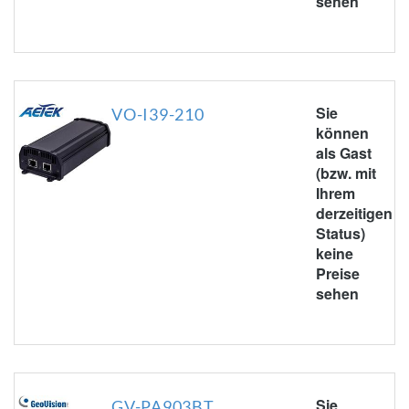
sehen
Sie
VO-I39-210
können
als Gast
(bzw. mit
Ihrem
derzeitigen
Status)
keine
Preise
sehen
Sie
GV-PA903BT