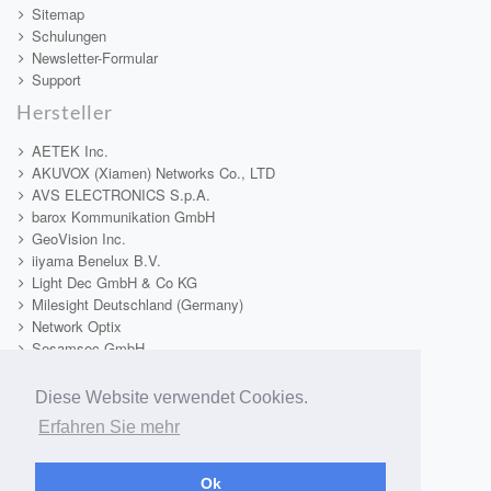
Sitemap
Schulungen
Newsletter-Formular
Support
Hersteller
AETEK Inc.
AKUVOX (Xiamen) Networks Co., LTD
AVS ELECTRONICS S.p.A.
barox Kommunikation GmbH
GeoVision Inc.
iiyama Benelux B.V.
Light Dec GmbH & Co KG
Milesight Deutschland (Germany)
Network Optix
Sesamsec GmbH
TAMRON Europe GmbH
Tekno System s.r.l.
Diese Website verwendet Cookies.
Telecom & Security SRL
Erfahren Sie mehr
Video1One
VIDEOTEC S.p.A.
Xiamen Milesight IoT Co., Limited
Ok