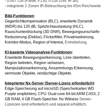
- 0.007 Lux (Farbe, F1.6), 0 Lux (SW, IR an)
- integrierte 2 Zonen IR-Beleuchtung bis 65m Reichweite
Bild-Funktionen
:
Gegenlichtkompensation (BLC), erweiterte Dynamik
(WDR) bis 120 dB, Spitzlichtaustastung (HLC),
Rauschunterdrückung (3D DNR), Bewegungsunschärfe-
Reduzierung (Deblur), Flickerfilter, Privatmaskierung,
Korridor-Modus, Region of Interest,
Entnebelung
.
KI-basierte Videoanalyse-Funktionen
:
Erweiterte Bewegungserkennung, Linie übertreten,
Region betreten, Region verlassen,
Manipulationserkennung, Ansammlungs-Erkennung,
vermisste Objekte, verdächtige Objekte
.
Integrierter Nx-Server (Server-Lizenz erforderlich)
:
Edge-Speicherung auf microSD (Speicherkarten WD
Purple empfohlen), CPU: Dual-core 64-bit ARM CA53, 2
GB RAM, 4 GB Flash-Speicher. Nx Witness
Server-
Lizenzen sind erforderlich und separat erhältlich.