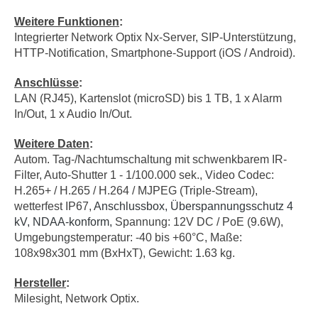
Weitere Funktionen
:
Integrierter Network Optix Nx-Server, SIP-Unterstützung,
HTTP-Notification, Smartphone-Support (iOS / Android).
Anschlüsse
:
LAN (RJ45), Kartenslot (microSD) bis 1 TB, 1 x Alarm
In/Out, 1 x Audio In/Out.
Weitere Daten
:
Autom. Tag-/Nachtumschaltung mit schwenkbarem IR-
Filter, Auto-Shutter 1 - 1/100.000 sek., Video Codec:
H.265+ / H.265 / H.264 / MJPEG (Triple-Stream),
wetterfest IP67,
Anschlussbox, Überspannungsschutz 4
kV, NDAA-konform,
Spannung: 12V DC / PoE (9.6W),
Umgebungstemperatur: -40 bis +60°C, Maße:
108x98x301 mm (BxHxT), Gewicht: 1.63 kg.
Hersteller
:
Milesight, Network Optix.