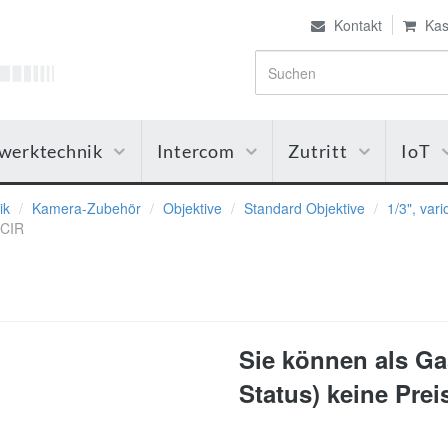
Kontakt
Kas
werktechnik
Intercom
Zutritt
IoT
ik
Kamera-Zubehör
Objektive
Standard Objektive
1/3", var
DCIR
Sie können als Gas
Status) keine Pre