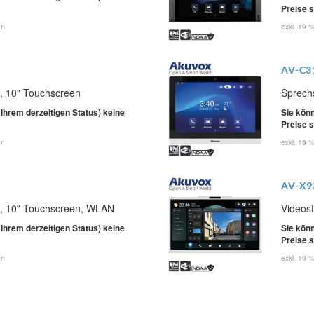
Preise 
en
exkl. 19 
AV-C3
n, 10" Touchscreen
Sprech
 Ihrem derzeitigen Status) keine
Sie könn
Preise 
en
exkl. 19 
AV-X9
on, 10" Touchscreen, WLAN
Videos
 Ihrem derzeitigen Status) keine
Sie könn
Preise 
en
exkl. 19 