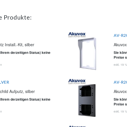
e Produkte:
AV-R2
Install.-Kit, silber
Akuvox
 Ihrem derzeitigen Status) keine
Sie könn
Preise 
en
exkl. 19 
LVER
AV-R2
ild Aufputz, silber
Akuvox
 Ihrem derzeitigen Status) keine
Sie könn
Preise 
en
exkl. 19 