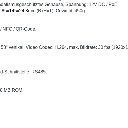
 vandalismusgeschütztes Gehäuse, Spannung: 12V DC / PoE,
:
85x145x24.8
mm (BxHxT), Gewicht: 450g.
 / NFC / QR-Code.
 58° vertikal, Video Codec: H.264, max. Bildrate: 30 fps (1920x
d-Schnittstelle, RS485.
128 MB ROM.