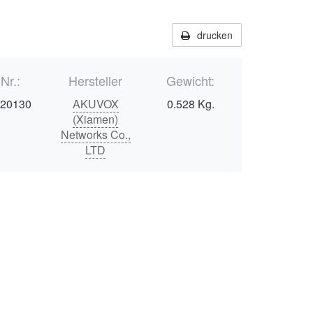
drucken
.Nr.:
Hersteller
Gewicht:
020130
AKUVOX
0.528 Kg.
(Xiamen)
Networks Co.,
LTD