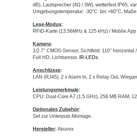
dB), Lautsprecher (4Ω / 3W), wetterfest IP65,
Umgebungstemperatur: -30°C bis +60°C, Maße
Lese-Modus
:
RFID-Karte (13.56MHz & 125 kHz) / Mobile App
Kamera
:
1/2.7" CMOS-Sensor, Sichtfeld: 110° horizontal /
Full HD, Lichtsensor,
IR-LEDs
.
Anschlüsse
:
LAN (RJ45), 2 x Alarm In, 2 x Relay Out, Wiegan
Leistungsmerkmale
:
CPU: Dual-Core A7 (1.5 GHz), 256 MB RAM, 
Optionales Zubehör
:
Set zur Unterputz-Montage.
Hersteller
:
Akuvox