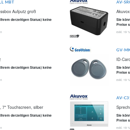
LL MBT
AV-SR
ssbox Aufputz groß
Akuvox
 Ihrem derzeitigen Status) keine
Sie könn
Preise 
en
exkl. 19 
GV-M
z
ID-Car
 Ihrem derzeitigen Status) keine
Sie könn
Preise 
en
exkl. 19 
AV-C3
, 7" Touchscreen, silber
Sprechs
 Ihrem derzeitigen Status) keine
Sie könn
Preise 
en
exkl. 19 