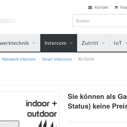
Kontakt
Kas
werktechnik
Intercom
Zutritt
IoT
Netzwerk Intercom
Smart Intercoms
AV-R20A
Sie können als Gas
Status) keine Pre