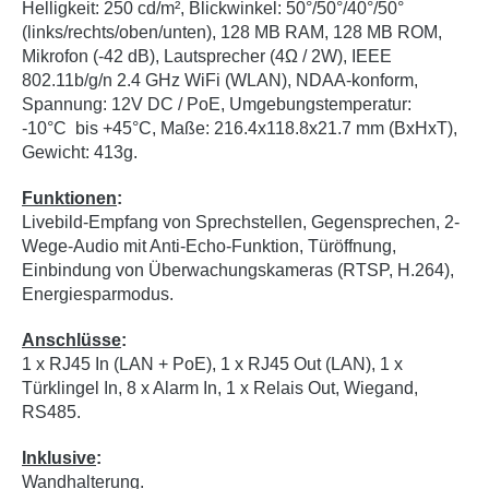
Helligkeit: 250 cd/m², Blickwinkel: 50°/50°/40°/50°
(links/rechts/oben/unten), 128 MB RAM, 128 MB ROM,
Mikrofon (-42 dB), Lautsprecher (4Ω / 2W), IEEE
802.11b/g/n 2.4 GHz WiFi (WLAN), NDAA-konform,
Spannung: 12V DC / PoE, Umgebungstemperatur:
-10°C bis +45°C, Maße: 216.4x118.8x21.7 mm (BxHxT),
Gewicht: 413g.
Funktionen
:
Livebild-Empfang von Sprechstellen, Gegensprechen, 2-
Wege-Audio mit Anti-Echo-Funktion, Türöffnung,
Einbindung von Überwachungskameras (RTSP, H.264),
Energiesparmodus.
Anschlüsse
:
1 x RJ45 In (LAN + PoE), 1 x RJ45 Out (LAN), 1 x
Türklingel In, 8 x Alarm In, 1 x Relais Out, Wiegand,
RS485.
Inklusive
:
Wandhalterung.