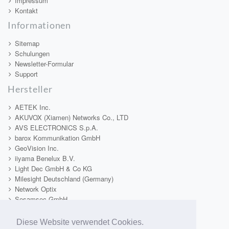
Impressum
Kontakt
Informationen
Sitemap
Schulungen
Newsletter-Formular
Support
Hersteller
AETEK Inc.
AKUVOX (Xiamen) Networks Co., LTD
AVS ELECTRONICS S.p.A.
barox Kommunikation GmbH
GeoVision Inc.
iiyama Benelux B.V.
Light Dec GmbH & Co KG
Milesight Deutschland (Germany)
Network Optix
Sesamsec GmbH
TAMRON Europe GmbH
Tekno System s.r.l.
Diese Website verwendet Cookies.