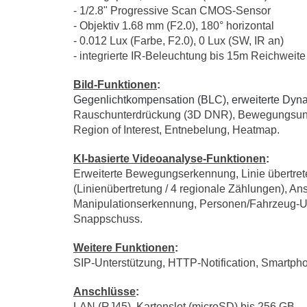
- 1/2.8" Progressive Scan CMOS-Sensor
- Objektiv 1.68 mm (F2.0), 180° horizontal
- 0.012 Lux (Farbe, F2.0), 0 Lux (SW, IR an)
- integrierte IR-Beleuchtung bis 15m Reichweite
Bild-Funktionen
:
Gegenlichtkompensation (BLC), erweiterte Dyna
Rauschunterdrückung (3D DNR), Bewegungsunsc
Region of Interest, Entnebelung, Heatmap.
KI-basierte Videoanalyse-Funktionen
:
Erweiterte Bewegungserkennung, Linie übertret
(Linienübertretung / 4 regionale Zählungen), A
Manipulationserkennung, Personen/Fahrzeug-Un
Snappschuss.
Weitere Funktionen
:
SIP-Unterstützung, HTTP-Notification, Smartpho
Anschlüsse
:
LAN (RJ45), Kartenslot (microSD) bis 256 GB.