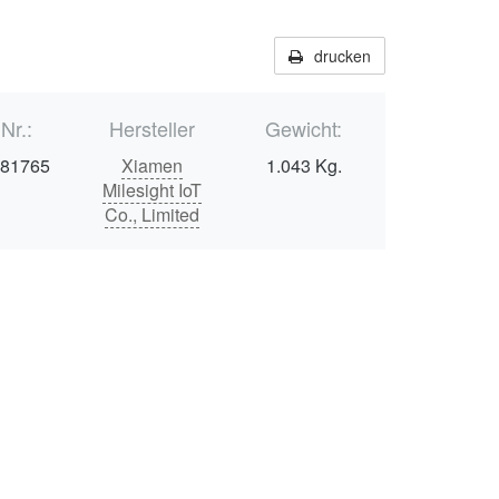
drucken
.Nr.:
Hersteller
Gewicht:
481765
Xiamen
1.043 Kg.
Milesight IoT
Co., Limited