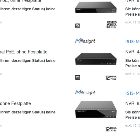
 PoE, ohne Festplatte
NVR, 8-
 Ihrem derzeitigen Status) keine
Sie könn
Preise 
en
exkl. 19 
ISIS-
nal PoE, ohne Festplatte
NVR, 48
 Ihrem derzeitigen Status) keine
Sie könn
Preise 
en
exkl. 19 
ISIS-
ohne Festplatte
NVR, 6
 Ihrem derzeitigen Status) keine
Sie könn
Preise 
en
exkl. 19 