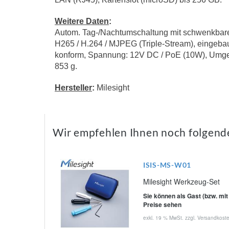
Weitere Daten
:
Autom. Tag-/Nachtumschaltung mit schwenkbarem 
H265 / H.264 / MJPEG (Triple-Stream), eingebau
konform, Spannung: 12V DC / PoE (10W), Umge
853 g.
Hersteller
:
Milesight
Wir empfehlen Ihnen noch folgend
ISIS-MS-W01
Milesight Werkzeug-Set
Sie können als Gast (bzw. mit
Preise sehen
exkl. 19 % MwSt. zzgl.
Versandkost