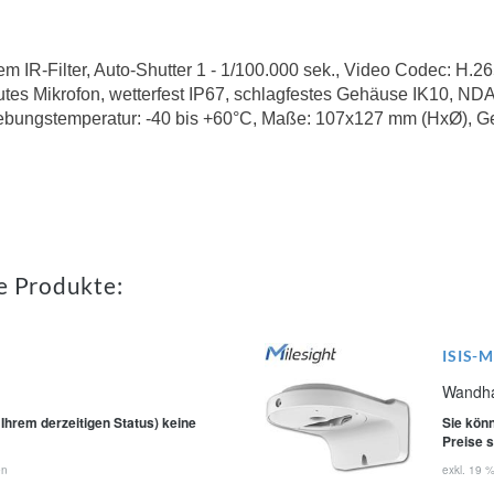
IR-Filter, Auto-Shutter 1 - 1/100.000 sek., Video Codec: H.26
tes Mikrofon, wetterfest IP67, schlagfestes Gehäuse IK10, ND
bungstemperatur: -40 bis +60°C, Maße: 107x127 mm (HxØ), Ge
e Produkte:
ISIS-
Wandha
 Ihrem derzeitigen Status) keine
Sie könn
Preise 
en
exkl. 19 