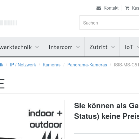
Kontakt
Kas
werktechnik
Intercom
Zutritt
IoT
ik
IP / Netzwerk
Kameras
Panorama-Kameras
ISIS-MS-C8
E
Sie können als Gas
Status) keine Pre