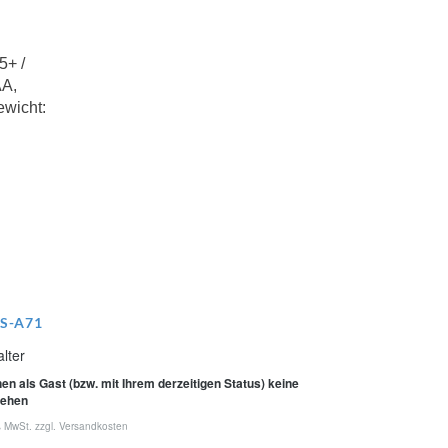
5+ /
AA,
wicht:
MS-A71
lter
en als Gast (bzw. mit Ihrem derzeitigen Status) keine
sehen
% MwSt. zzgl.
Versandkosten