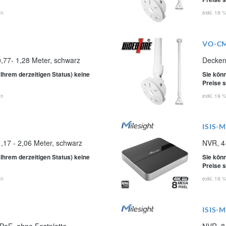
en
exkl. 19 
VO-C
,77- 1,28 Meter, schwarz
Deckenh
 Ihrem derzeitigen Status) keine
Sie könn
Preise 
en
exkl. 19 
ISIS-
,17 - 2,06 Meter, schwarz
NVR, 4-
 Ihrem derzeitigen Status) keine
Sie könn
Preise 
en
exkl. 19 
ISIS-