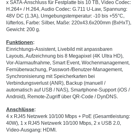
x SATA-Anschluss für Festplatte bis 10 TB, Video Codec:
H.264+ / H.264, Audio Codec: G.711 U-Law, Spannung:
48V DC (1.3A), Umgebungstemperatur: -10 bis +55°C,
lüfterlos, Farbe: Silber, Maße: 220x43.6x200mm (BxHxT),
Gewicht: 200 g.
Funktionen
:
Einrichtungs-Assistent, Livebild mit anpassbaren
Layouts, Aufzeichnung bis 8 Megapixel (4K Ultra HD),
Vor-Alarmaufnahme, Smart Event, Wochenmanagement,
Fernüberwachung, Passwort-/Benutzer-Management,
Synchronisierung mit Speicherkarten bei
Verbindungsverlust (ANR), Backup (manuell /
automatisch auf USB / NAS), Smartphone-Support (iOS /
Android), Remote-Zugriff über QR-Code / DynDNS.
Anschlüsse
:
4 x RJ45 Netzwerk 10/100 Mbps + PoE (Gesamtleistung:
40W), 1 x RJ45 Netzwerk 10/100 Mbps, 2 x USB 2.0,
Video-Ausgang: HDMI.