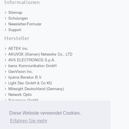
Informationen
Sitemap
Schulungen
Newsletter-Formular
Support
Hersteller
AETEK Inc.
AKUVOX (Xiamen) Networks Co., LTD
AVS ELECTRONICS S.p.A.
barox Kommunikation GmbH
GeoVision Inc.
iiyama Benelux B.V.
Light Dec GmbH & Co KG
Milesight Deutschland (Germany)
Network Optix
Sesamsec GmbH
TAMRON Europe GmbH
Tekno System s.r.l.
Diese Website verwendet Cookies.
Telecom & Security SRL
Erfahren Sie mehr
Video1One
VIDEOTEC S.p.A.