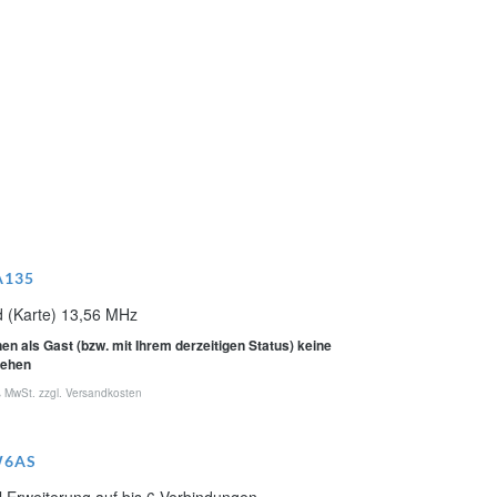
A135
d (Karte) 13,56 MHz
en als Gast (bzw. mit Ihrem derzeitigen Status) keine
sehen
% MwSt. zzgl.
Versandkosten
W6AS
 Erweiterung auf bis 6 Verbindungen