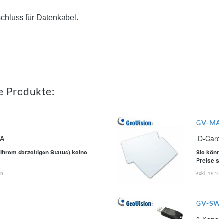
hluss für Datenkabel.
e Produkte:
GV-M
2A
ID-Car
 Ihrem derzeitigen Status) keine
Sie könn
Preise 
en
exkl. 19 
GV-S
2-Kanal