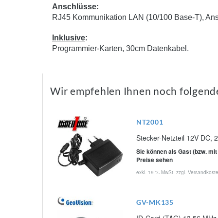
Anschlüsse
:
RJ45 Kommunikation LAN (10/100 Base-T), Ansc
Inklusive
:
Programmier-Karten, 30cm Datenkabel.
Wir empfehlen Ihnen noch folgend
NT2001
Stecker-Netzteil 12V DC, 
Sie können als Gast (bzw. mit
Preise sehen
exkl. 19 % MwSt. zzgl.
Versandkost
GV-MK135
ID-Card (TAG) 13,56 MHz