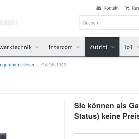
Kontakt
Kas
werktechnik
Intercom
Zutritt
IoT
ingerabdruckleser
GV-GF-1922
Sie können als Gas
Status) keine Pre