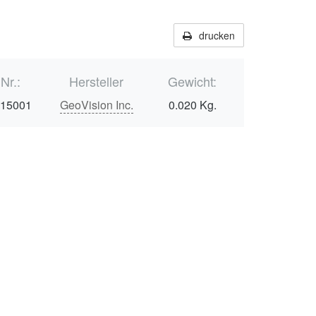
drucken
.Nr.:
Hersteller
Gewicht:
515001
GeoVision Inc.
0.020 Kg.