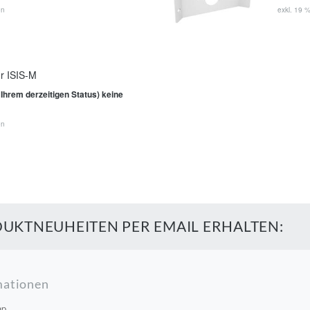
en
exkl. 19 
r ISIS-M
 Ihrem derzeitigen Status) keine
en
UKTNEUHEITEN PER EMAIL ERHALTEN:
mationen
ap