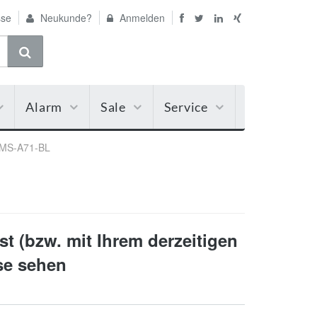
se
Neukunde?
Anmelden
Alarm
Sale
Service
-MS-A71-BL
t (bzw. mit Ihrem derzeitigen
ise sehen