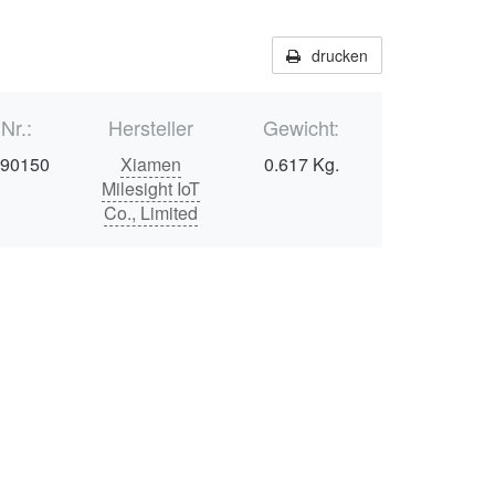
drucken
.Nr.:
Hersteller
Gewicht:
490150
Xiamen
0.617 Kg.
Milesight IoT
Co., Limited