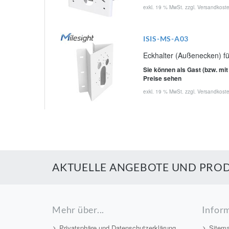
exkl. 19 % MwSt. zzgl.
Versandkost
ISIS-MS-A03
Eckhalter (Außenecken) fü
Sie können als Gast (bzw. mit
Preise sehen
exkl. 19 % MwSt. zzgl.
Versandkost
AKTUELLE ANGEBOTE UND PROD
Mehr über...
Infor
Privatsphäre und Datenschutzerklärung
Sitem